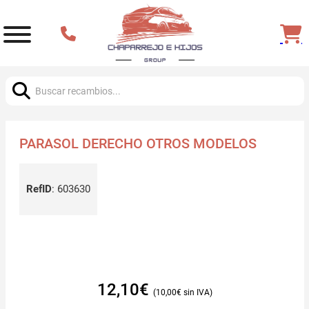
Buscar:
PARASOL DERECHO OTROS MODELOS
RefID
:
603630
12,10
€
10,00
€