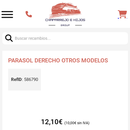
Buscar:
PARASOL DERECHO OTROS MODELOS
RefID
:
586790
12,10
€
10,00
€