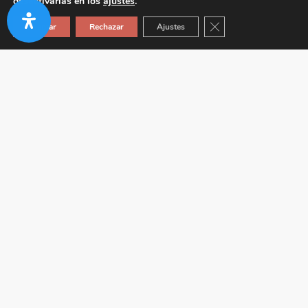
desactivarlas en los
ajustes
.
Cerrar el banner de co
Aceptar
Rechazar
Ajustes