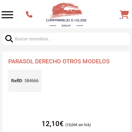
Buscar:
PARASOL DERECHO OTROS MODELOS
RefID
:
584666
12,10
€
10,00
€