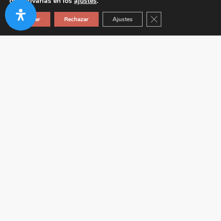
desactivarlas en los
ajustes
.
Cerrar el banner de co
Aceptar
Rechazar
Ajustes