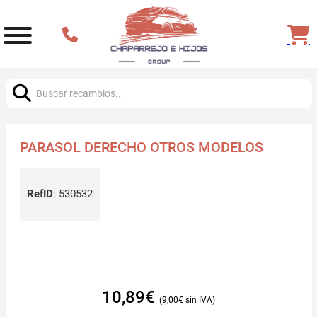
Buscar:
PARASOL DERECHO OTROS MODELOS
RefID
:
530532
10,89
€
9,00
€