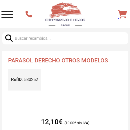
Buscar:
PARASOL DERECHO OTROS MODELOS
RefID
:
530252
12,10
€
10,00
€