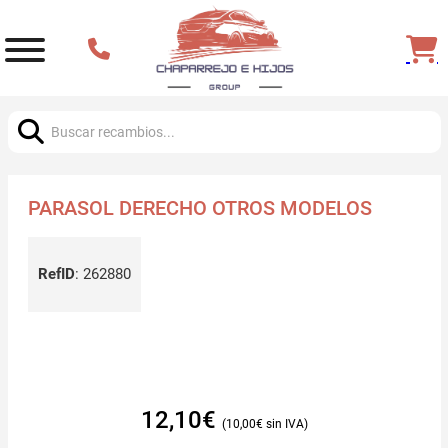
Buscar:
PARASOL DERECHO OTROS MODELOS
RefID
:
262880
12,10
€
10,00
€