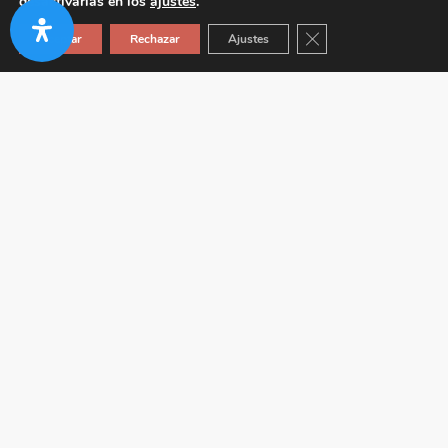
desactivarlas en los
ajustes
.
Cerrar el banner de co
Aceptar
Rechazar
Ajustes