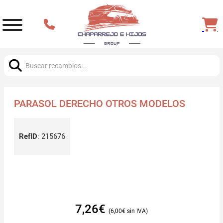
Buscar:
PARASOL DERECHO OTROS MODELOS
RefID
:
215676
7,26
€
6,00
€