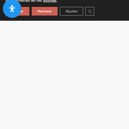
desactivarlas en los
ajustes
.
Cerrar el banner de co
Aceptar
Rechazar
Ajustes