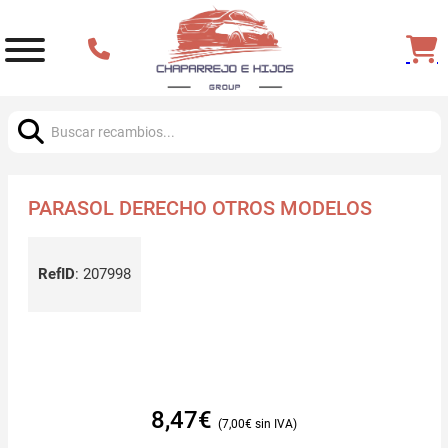
Buscar:
PARASOL DERECHO OTROS MODELOS
RefID
:
207998
8,47
€
7,00
€