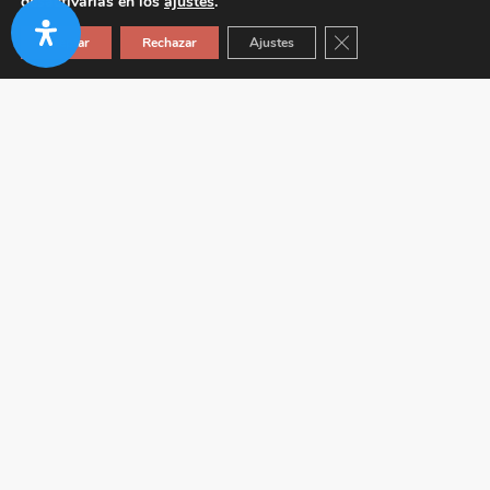
desactivarlas en los
ajustes
.
Cerrar el banner de co
Aceptar
Rechazar
Ajustes