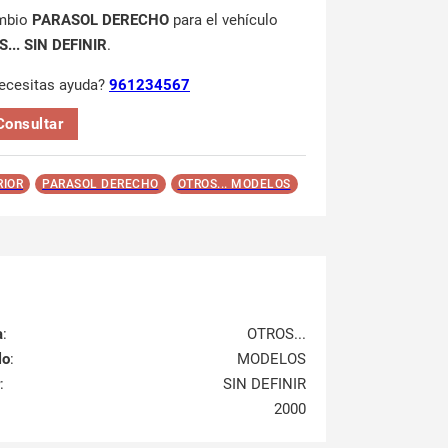
mbio
PARASOL DERECHO
para el vehículo
... SIN DEFINIR
.
ecesitas ayuda?
961234567
Consultar
RIOR
PARASOL DERECHO
OTROS... MODELOS
a
:
OTROS...
lo
:
MODELOS
:
SIN DEFINIR
2000