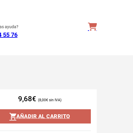
as ayuda?
4 55 76
9,68
€
8,00
€
AÑADIR AL CARRITO