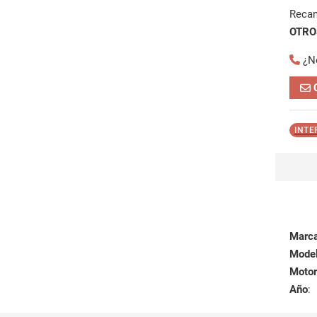
Reca
OTROS
¿N
INTE
Marc
Mode
Motor
Año
: