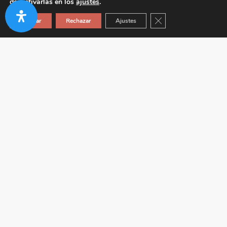
desactivarlas en los
ajustes
.
Cerrar el banner de co
Aceptar
Rechazar
Ajustes