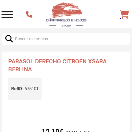
Buscar:
PARASOL DERECHO CITROEN XSARA
BERLINA
RefID
:
675101
12,10
€