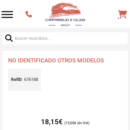
Buscar:
NO IDENTIFICADO OTROS MODELOS
RefID
:
676188
18,15
€
15,00
€