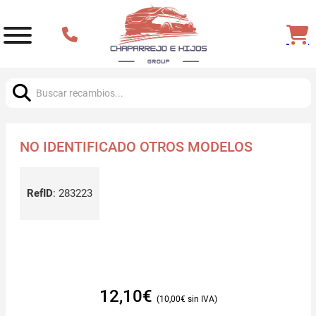
Buscar:
NO IDENTIFICADO OTROS MODELOS
RefID
:
283223
12,10
€
10,00
€