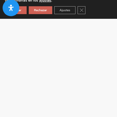
desactivarlas en los
ajustes
.
Cerrar el banner de co
Aceptar
Rechazar
Ajustes