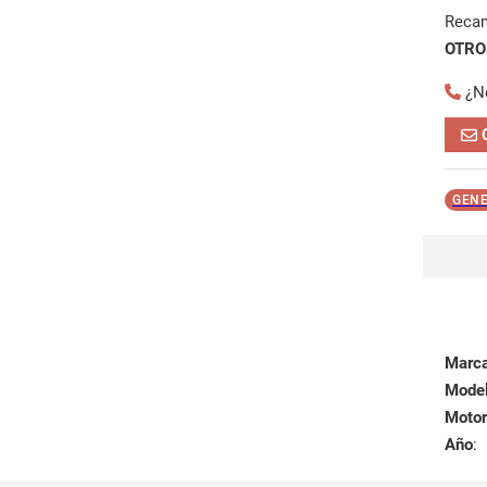
Reca
OTROS
¿N
GENE
Marc
Mode
Motor
Año
: