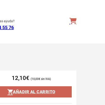
as ayuda?
4 55 76
12,10
€
10,00
€
AÑADIR AL CARRITO