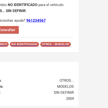
mbio
NO IDENTIFICADO
para el vehículo
... SIN DEFINIR
.
ecesitas ayuda?
961234567
Consultar
RICO
NO IDENTIFICADO
OTROS... MODELOS
a
:
OTROS...
lo
:
MODELOS
:
SIN DEFINIR
2004