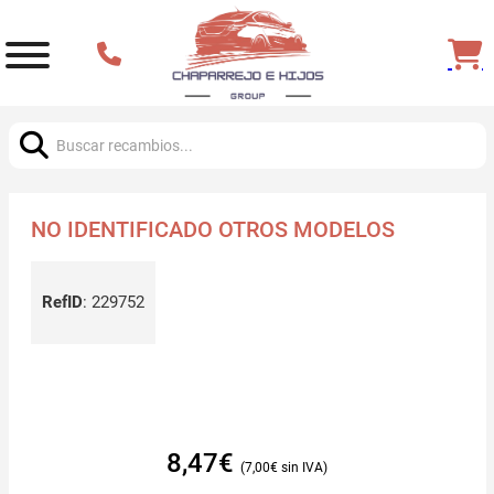
Buscar:
NO IDENTIFICADO OTROS MODELOS
RefID
:
229752
8,47
€
7,00
€