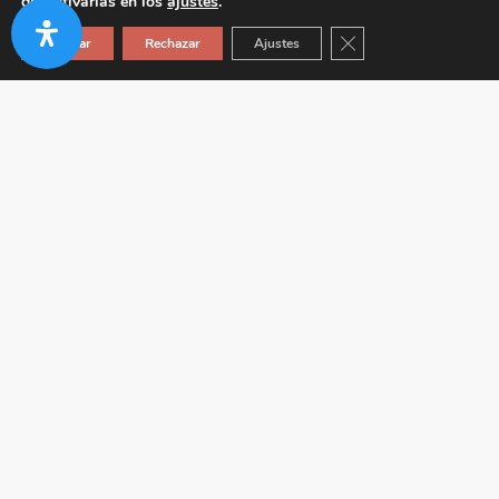
desactivarlas en los
ajustes
.
Cerrar el banner de co
Aceptar
Rechazar
Ajustes