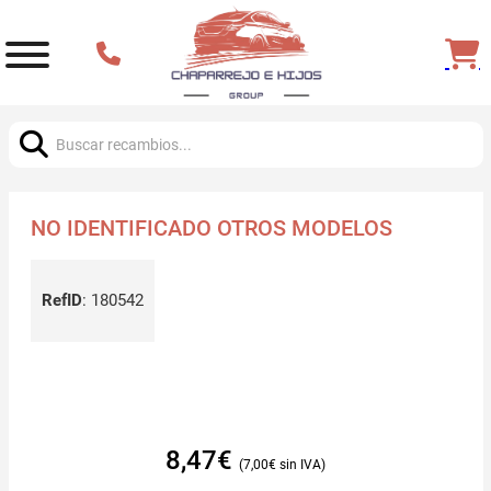
Buscar:
NO IDENTIFICADO OTROS MODELOS
RefID
:
180542
8,47
€
7,00
€