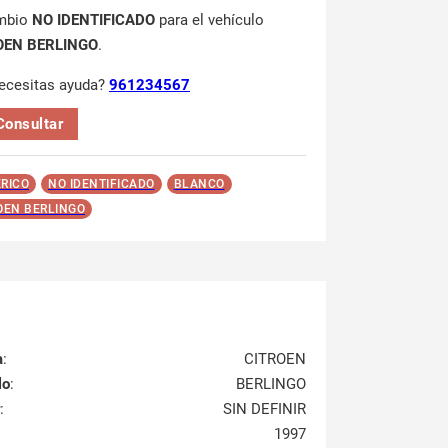
mbio
NO IDENTIFICADO
para el vehículo
OEN BERLINGO
.
ecesitas ayuda?
961234567
Consultar
RICO
NO IDENTIFICADO
BLANCO
OEN BERLINGO
a
:
CITROEN
lo
:
BERLINGO
:
SIN DEFINIR
1997