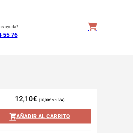
as ayuda?
4 55 76
12,10
€
10,00
€
AÑADIR AL CARRITO