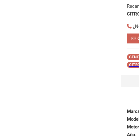
Reca
CITR
¿N
GENE
CITR
Marc
Mode
Motor
Año
: