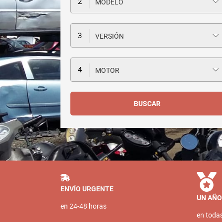
MODELO
VERSIÓN
MOTOR
ENVÍO URGENTE
UN AÑO
en 24-48 horas
en toda