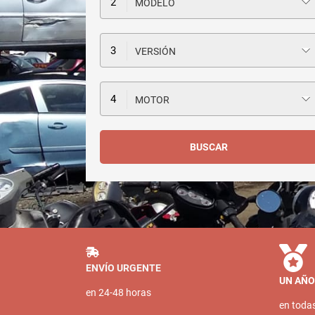
MODELO
VERSIÓN
MOTOR
ENVÍO URGENTE
UN AÑO
en 24-48 horas
en toda