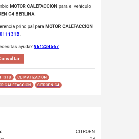
mbio
MOTOR CALEFACCION
para el vehículo
OEN C4 BERLINA
.
ferencia principal para
MOTOR CALEFACCION
011131B
.
ecesitas ayuda?
961234567
Consultar
1131B
CLIMATIZACIÓN
R CALEFACCION
CITROEN C4
a
:
CITROEN