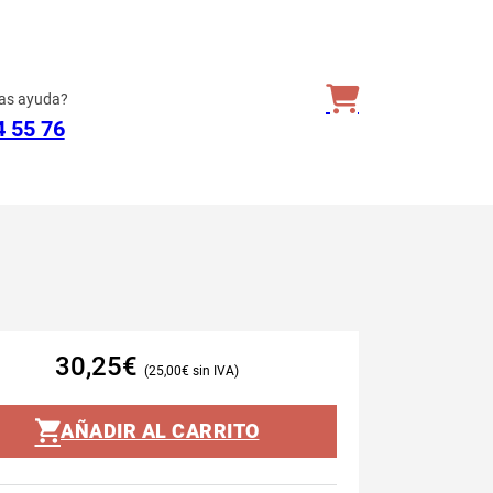
as ayuda?
4 55 76
30,25
€
25,00
€
AÑADIR AL CARRITO