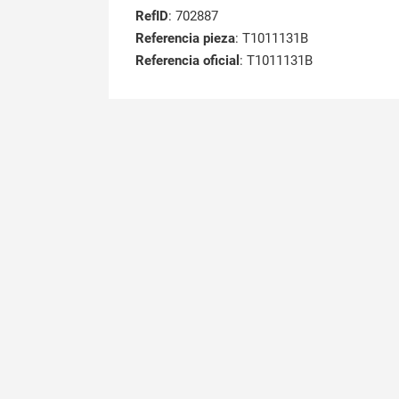
RefID
: 702887
Referencia pieza
: T1011131B
Referencia oficial
: T1011131B