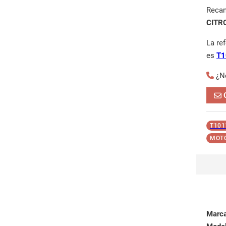
Reca
CITR
La re
es
T1
¿N
T101
MOTO
Marc