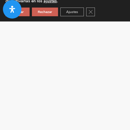
desactivarlas en los
ajustes
.
Cerrar el banner de co
Aceptar
Rechazar
Ajustes