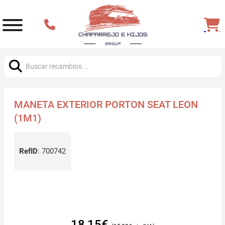
Buscar:
MANETA EXTERIOR PORTON SEAT LEON
(1M1)
RefID
:
700742
18,15
€