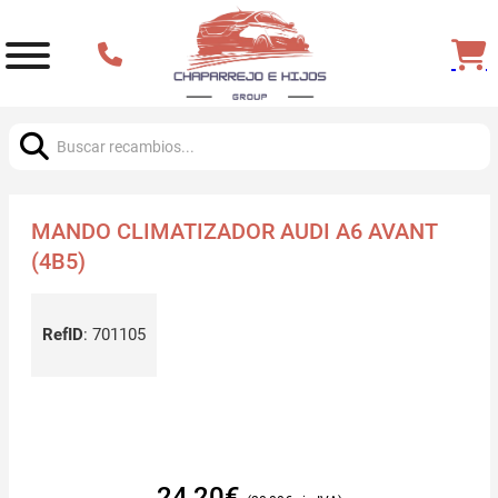
Buscar:
MANDO CLIMATIZADOR AUDI A6 AVANT
(4B5)
RefID
:
701105
24,20
€