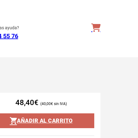
as ayuda?
4 55 76
48,40
€
40,00
€
AÑADIR AL CARRITO