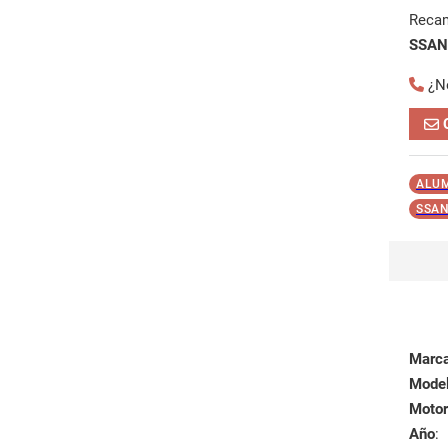
Reca
SSAN
¿N
ALU
SSAN
Marc
Mode
Motor
Año
: