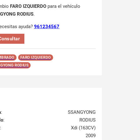
mbio
FARO IZQUIERDO
para el vehículo
GYONG RODIUS
.
ecesitas ayuda?
961234567
Consultar
MBRADO
FARO IZQUIERDO
GYONG RODIUS
a
:
SSANGYONG
lo
:
RODIUS
:
Xdi (163CV)
2009