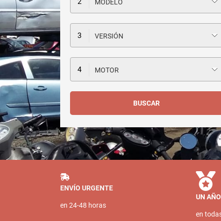
MODELO
VERSIÓN
MOTOR
ENVÍO URGENTE
UN AÑO
en 24-48 horas
en toda