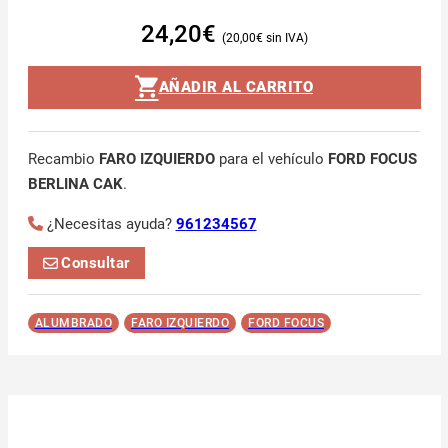
24,20
€
20,00
€
AÑADIR AL CARRITO
Recambio
FARO IZQUIERDO
para el vehículo
FORD FOCUS
BERLINA CAK
.
¿Necesitas ayuda?
961234567
Consultar
ALUMBRADO
FARO IZQUIERDO
FORD FOCUS