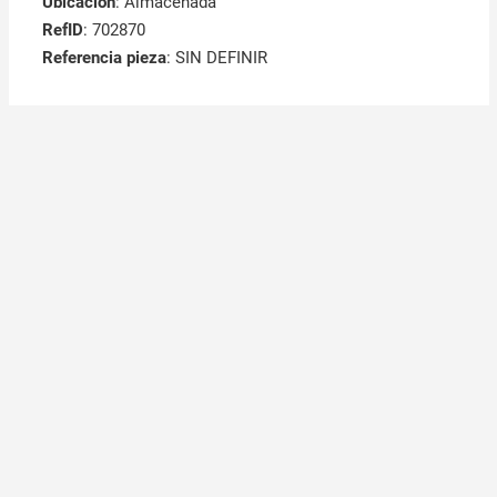
Ubicación
: Almacenada
RefID
: 702870
Referencia pieza
: SIN DEFINIR