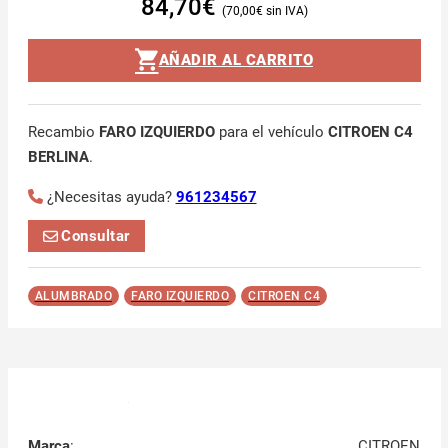
84,70
€
70,00
€
AÑADIR AL CARRITO
Recambio
FARO IZQUIERDO
para el vehículo
CITROEN C4
BERLINA
.
¿Necesitas ayuda?
961234567
Consultar
ALUMBRADO
FARO IZQUIERDO
CITROEN C4
Marca
:
CITROEN