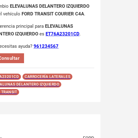
mbio
ELEVALUNAS DELANTERO IZQUIERDO
el vehículo
FORD TRANSIT COURIER C4A
.
ferencia principal para
ELEVALUNAS
NTERO IZQUIERDO
es
ET76A23201CD
.
ecesitas ayuda?
961234567
Consultar
A23201CD
CARROCERÍA LATERALES
ALUNAS DELANTERO IZQUIERDO
 TRANSIT