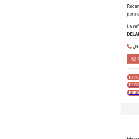
Reca
para 
La re
DELA
¿N
ET76
ELEV
FORD