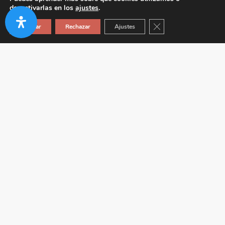
desactivarlas en los
ajustes
.
Cerrar el banner de co
Aceptar
Rechazar
Ajustes