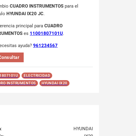
mbio
CUADRO INSTRUMENTOS
para el
ulo
HYUNDAI IX20 JC
.
ferencia principal para
CUADRO
RUMENTOS
es
11001807101U
.
ecesitas ayuda?
961234567
Consultar
1807101U
ELECTRICIDAD
RO INSTRUMENTOS
HYUNDAI IX20
a
:
HYUNDAI