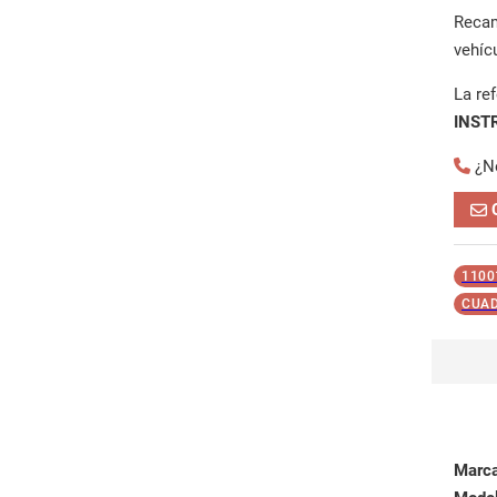
Reca
vehíc
La re
INST
¿N
1100
CUAD
Marc