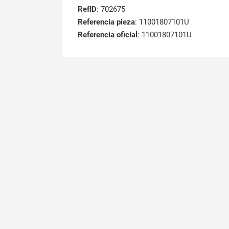
RefID
: 702675
Referencia pieza
: 11001807101U
Referencia oficial
: 11001807101U