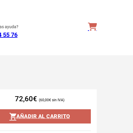
as ayuda?
4 55 76
72,60
€
60,00
€
AÑADIR AL CARRITO