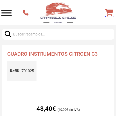
Buscar:
CUADRO INSTRUMENTOS CITROEN C3
RefID
:
701025
48,40
€
40,00
€