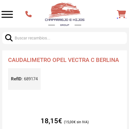
Buscar:
CAUDALIMETRO OPEL VECTRA C BERLINA
RefID
:
689174
18,15
€
15,00
€