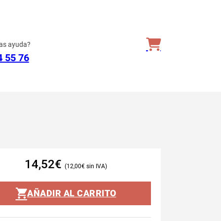
as ayuda?
4 55 76
14,52
€
12,00
€
AÑADIR AL CARRITO