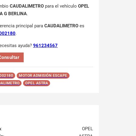
mbio
CAUDALIMETRO
para el vehículo
OPEL
A G BERLINA
.
ferencia principal para
CAUDALIMETRO
es
002180
.
ecesitas ayuda?
961234567
Consultar
002180
MOTOR ADMISIÓN ESCAPE
ALIMETRO
OPEL ASTRA
a
:
OPEL