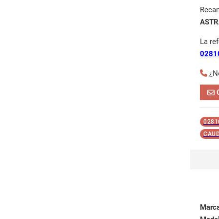
Reca
ASTR
La re
0281
¿N
0281
CAUD
Marc