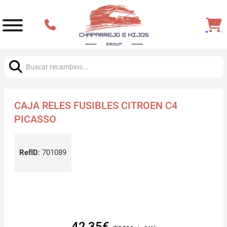
Buscar:
CAJA RELES FUSIBLES CITROEN C4
PICASSO
RefID
:
701089
42,35
€