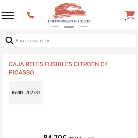
Buscar:
CAJA RELES FUSIBLES CITROEN C4
PICASSO
RefID
:
702731
84,70
€