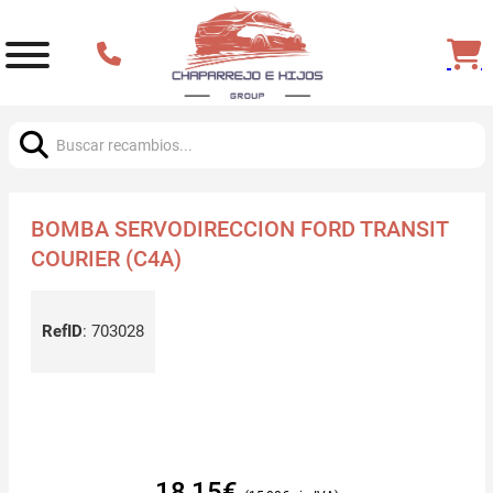
Buscar:
BOMBA SERVODIRECCION FORD TRANSIT
COURIER (C4A)
RefID
:
703028
18,15
€