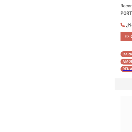
Reca
POR
¿N
CARR
AMOR
RENA