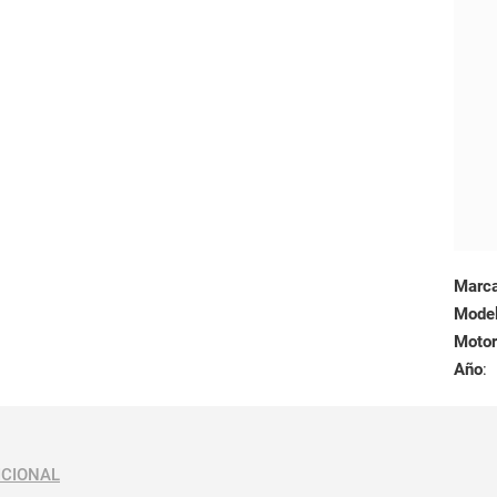
Marc
Mode
Motor
Año
:
ICIONAL