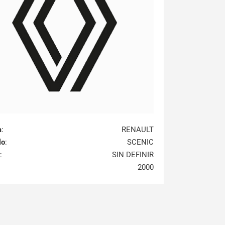
a
:
RENAULT
lo
:
SCENIC
:
SIN DEFINIR
2000