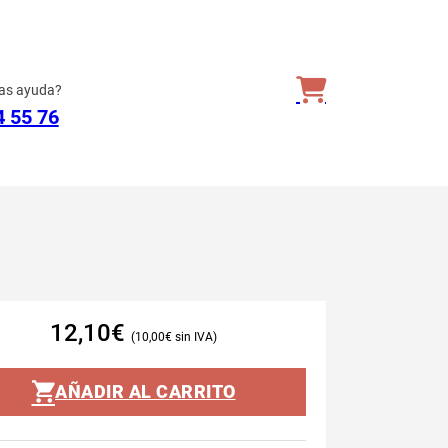
as ayuda?
4 55 76
12,10
€
10,00
€
AÑADIR AL CARRITO