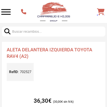
Buscar:
ALETA DELANTERA IZQUIERDA TOYOTA
RAV4 (A2)
RefID
:
702527
36,30
€
30,00
€