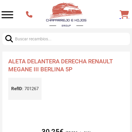
Buscar:
ALETA DELANTERA DERECHA RENAULT
MEGANE III BERLINA 5P
RefID
:
701267
30,25
€