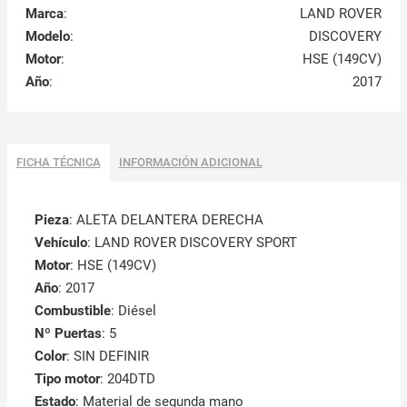
Marca
:
LAND ROVER
Modelo
:
DISCOVERY
Motor
:
HSE (149CV)
Año
:
2017
FICHA TÉCNICA
INFORMACIÓN ADICIONAL
Pieza
: ALETA DELANTERA DERECHA
Vehículo
: LAND ROVER DISCOVERY SPORT
Motor
: HSE (149CV)
Año
: 2017
Combustible
: Diésel
Nº Puertas
: 5
Color
: SIN DEFINIR
Tipo motor
: 204DTD
Estado
: Material de segunda mano