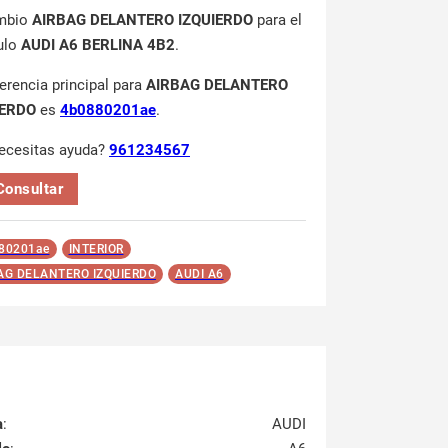
mbio
AIRBAG DELANTERO IZQUIERDO
para el
ulo
AUDI A6 BERLINA 4B2
.
ferencia principal para
AIRBAG DELANTERO
IERDO
es
4b0880201ae
.
ecesitas ayuda?
961234567
Consultar
80201ae
INTERIOR
AG DELANTERO IZQUIERDO
AUDI A6
a
:
AUDI