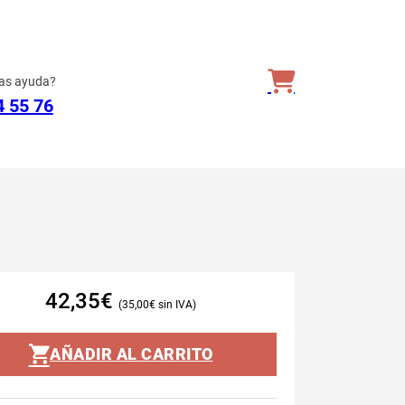
as ayuda?
4 55 76
42,35
€
35,00
€
AÑADIR AL CARRITO