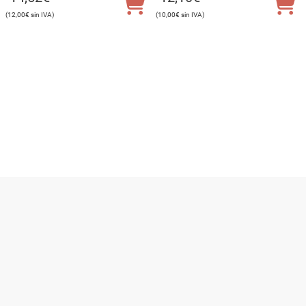
12,00
€
10,00
€
Utilizamos cookies para ofrecerte la mejor experiencia en
nuestra web.
Puedes aprender más sobre qué cookies utilizamos o
desactivarlas en los
ajustes
.
Cerrar el banner de co
Aceptar
Rechazar
Ajustes