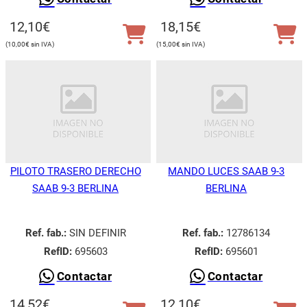
12,10
€
18,15
€
10,00
€
15,00
€
PILOTO TRASERO DERECHO
MANDO LUCES SAAB 9-3
SAAB 9-3 BERLINA
BERLINA
Ref. fab.:
SIN DEFINIR
Ref. fab.:
12786134
RefID:
695603
RefID:
695601
Contactar
Contactar
14,52
€
12,10
€