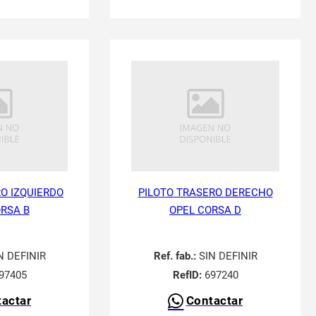
O IZQUIERDO
PILOTO TRASERO DERECHO
RSA B
OPEL CORSA D
N DEFINIR
Ref. fab.:
SIN DEFINIR
97405
RefID:
697240
actar
Contactar