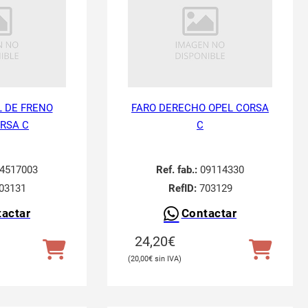
 DE FRENO
FARO DERECHO OPEL CORSA
RSA C
C
4517003
Ref. fab.:
09114330
03131
RefID:
703129
actar
Contactar
24,20
€
20,00
€