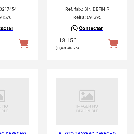
3217454
Ref. fab.:
SIN DEFINIR
91576
RefID:
691395
actar
Contactar
18,15
€
15,00
€
RO DERECHO
PILOTO TRASERO DERECHO