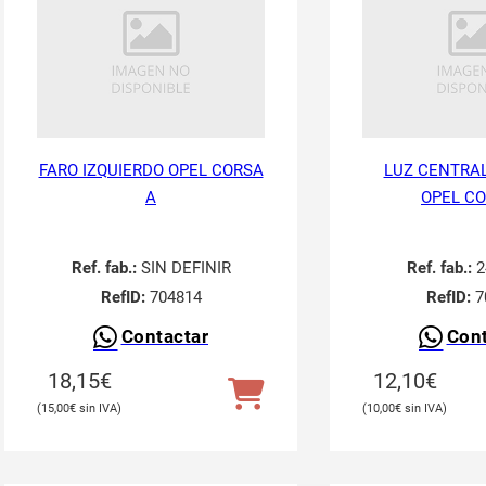
FARO IZQUIERDO OPEL CORSA
LUZ CENTRAL
A
OPEL CO
Ref. fab.:
SIN DEFINIR
Ref. fab.:
2
RefID:
704814
RefID:
7
Contactar
Cont
18,15
€
12,10
€
15,00
€
10,00
€