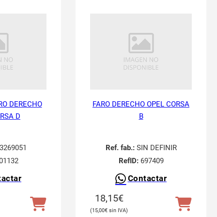
RO DERECHO
FARO DERECHO OPEL CORSA
RSA D
B
3269051
Ref. fab.:
SIN DEFINIR
01132
RefID:
697409
actar
Contactar
18,15
€
15,00
€