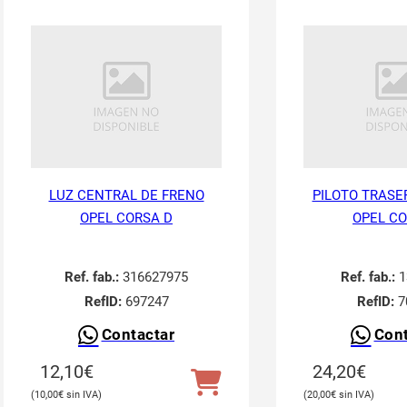
LUZ CENTRAL DE FRENO
PILOTO TRASE
OPEL CORSA D
OPEL CO
Ref. fab.:
316627975
Ref. fab.:
1
RefID:
697247
RefID:
7
Contactar
Cont
12,10
€
24,20
€
10,00
€
20,00
€