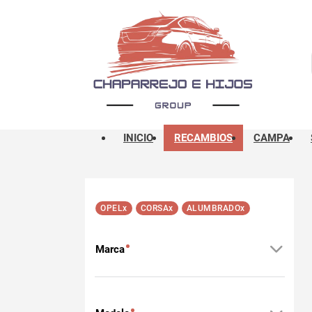
INICIO
RECAMBIOS
CAMPA
x
x
x
OPEL
CORSA
ALUMBRADO
Marca