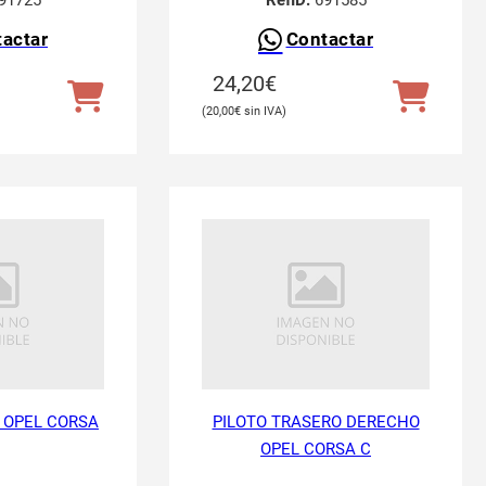
91725
RefID:
691585
actar
Contactar
24,20
€
20,00
€
 OPEL CORSA
PILOTO TRASERO DERECHO
OPEL CORSA C