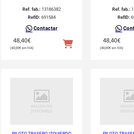
Ref. fab.:
13186382
Ref. fab.:
1
RefID:
691584
RefID:
6
Contactar
Cont
48,40
€
48,40
€
40,00
€
40,00
€
PILOTO TRASERO IZQUIERDO
PILOTO TRASE