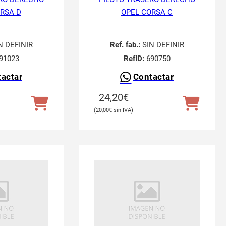
RSA D
OPEL CORSA C
N DEFINIR
Ref. fab.:
SIN DEFINIR
91023
RefID:
690750
actar
Contactar
24,20
€
20,00
€