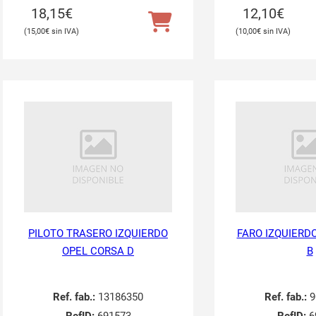
18,15
€
12,10
€
15,00
€
10,00
€
PILOTO TRASERO IZQUIERDO
FARO IZQUIERD
OPEL CORSA D
B
Ref. fab.:
13186350
Ref. fab.:
9