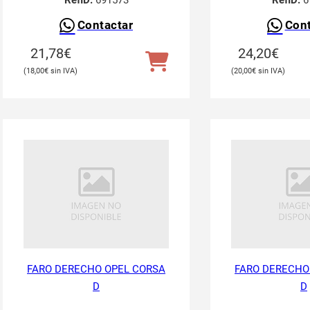
RefID:
691573
RefID:
6
Contactar
Cont
21,78
€
24,20
€
18,00
€
20,00
€
FARO DERECHO OPEL CORSA
FARO DERECHO
D
D